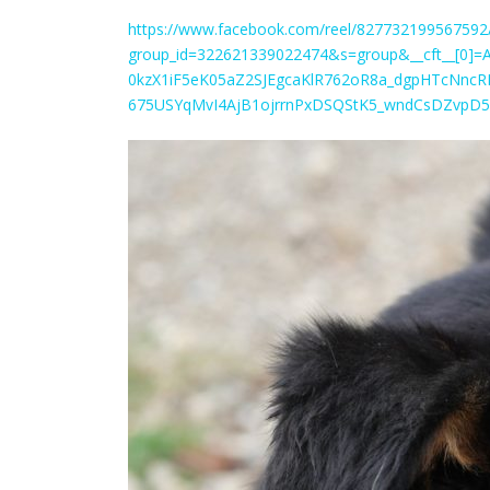
https://www.facebook.com/reel/827732199567592
group_id=322621339022474&s=group&__cft__[0
0kzX1iF5eK05aZ2SJEgcaKlR762oR8a_dgpHTcNnc
675USYqMvI4AjB1ojrrnPxDSQStK5_wndCsDZvpD58