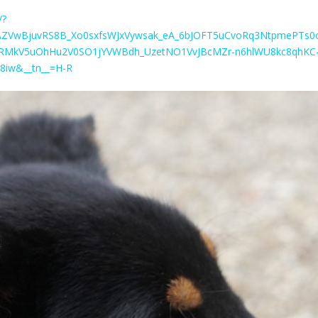
/?
]=AZVwBjuvRS8B_Xo0sxfsWJxVywsak_eA_6bJOFT5uCvoRq3NtpmePTs
RRMkV5uOhHu2V0SO1jYVWBdh_UzetNO1VvJBcMZr-n6hlWU8kc8qhKC
iw&__tn__=H-R