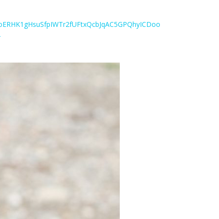
0oERHK1gHsuSfpIWTr2fUFtxQcbJqAC5GPQhyICDoo
-