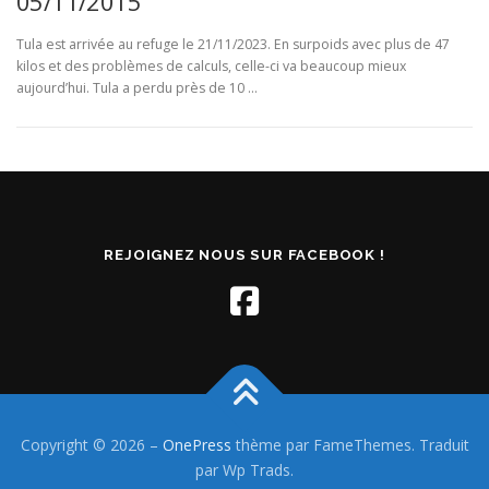
05/11/2015
Tula est arrivée au refuge le 21/11/2023. En surpoids avec plus de 47
kilos et des problèmes de calculs, celle-ci va beaucoup mieux
aujourd’hui. Tula a perdu près de 10 …
REJOIGNEZ NOUS SUR FACEBOOK !
Copyright © 2026
–
OnePress
thème par FameThemes. Traduit
par Wp Trads.