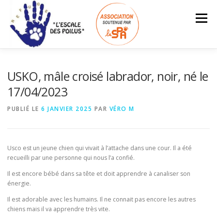
Aller
au
Menu
contenu
ACCUEIL
INFOS – TARIFS
USKO, mâle croisé labrador, noir, né le
17/04/2023
ANIMAUX À L’ADOPTION
LES ADOPTÉS
PUBLIÉ LE
6 JANVIER 2025
PAR
VÉRO M
Search Button
Search for:
NOUS SOUTENIR
ESPACE BÉNÉVOLES
Usco est un jeune chien qui vivait à l’attache dans une cour. Il a été
recueilli par une personne qui nous l’a confié.
Il est encore bébé dans sa tête et doit apprendre à canaliser son
énergie.
Il est adorable avec les humains. Il ne connait pas encore les autres
chiens mais il va apprendre très vite.