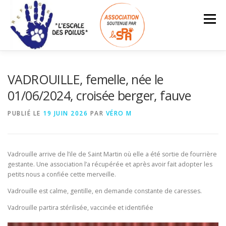
Aller
au
Menu
contenu
ACCUEIL
INFOS – TARIFS
VADROUILLE, femelle, née le
01/06/2024, croisée berger, fauve
ANIMAUX À L’ADOPTION
LES ADOPTÉS
PUBLIÉ LE
19 JUIN 2026
PAR
VÉRO M
Search Button
Search for:
NOUS SOUTENIR
ESPACE BÉNÉVOLES
Vadrouille arrive de l’ile de Saint Martin où elle a été sortie de fourrière
gestante. Une association l’a récupérée et après avoir fait adopter les
petits nous a confiée cette merveille.
Vadrouille est calme, gentille, en demande constante de caresses.
Vadrouille partira stérilisée, vaccinée et identifiée