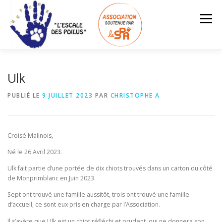
Aller
au
Menu
contenu
ACCUEIL
INFOS – TARIFS
Ulk
PUBLIÉ LE
9 JUILLET 2023
PAR
CHRISTOPHE A
ANIMAUX À L’ADOPTION
LES ADOPTÉS
Search Button
Search for:
Croisé Malinois,
NOUS SOUTENIR
ESPACE BÉNÉVOLES
Né le 26 Avril 2023.
Ulk fait partie d’une portée de dix chiots trouvés dans un carton du côté
de Monprimblanc en Juin 2023.
Sept ont trouvé une famille aussitôt, trois ont trouvé une famille
d’accueil, ce sont eux pris en charge par l’Association.
Il s’avère que Ulk est un chiot réfléchi et prudent, qui ne donnera son