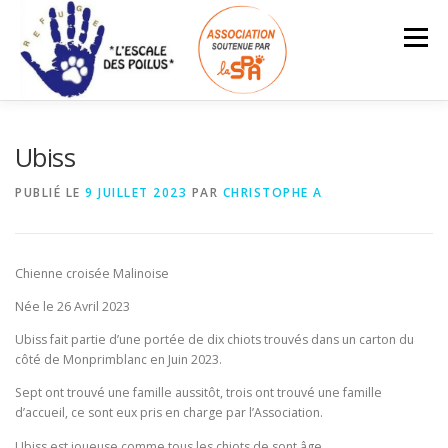
Aller
au
Menu
contenu
ACCUEIL
INFOS – TARIFS
Ubiss
PUBLIÉ LE
9 JUILLET 2023
PAR
CHRISTOPHE A
ANIMAUX À L’ADOPTION
LES ADOPTÉS
Search Button
Search for:
Chienne croisée Malinoise
NOUS SOUTENIR
ESPACE BÉNÉVOLES
Née le 26 Avril 2023
Ubiss fait partie d’une portée de dix chiots trouvés dans un carton du
côté de Monprimblanc en Juin 2023.
Sept ont trouvé une famille aussitôt, trois ont trouvé une famille
d’accueil, ce sont eux pris en charge par l’Association.
Ubiss est joueuse comme tous les chiots de sont âge,