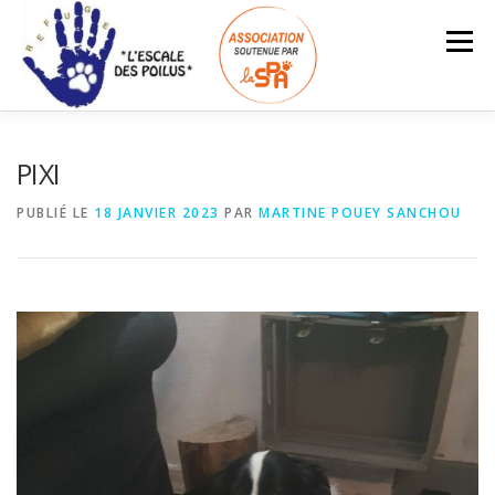
Aller
au
Menu
contenu
ACCUEIL
INFOS – TARIFS
PIXI
PUBLIÉ LE
18 JANVIER 2023
PAR
MARTINE POUEY SANCHOU
ANIMAUX À L’ADOPTION
LES ADOPTÉS
Search Button
Search for:
NOUS SOUTENIR
ESPACE BÉNÉVOLES