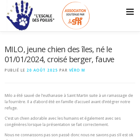
Aller
au
Menu
contenu
ACCUEIL
INFOS – TARIFS
MILO, jeune chien des îles, né le
01/01/2024, croisé berger, fauve
ANIMAUX À L’ADOPTION
LES ADOPTÉS
PUBLIÉ LE
20 AOÛT 2025
PAR
VÉRO M
Search Button
Search for:
NOUS SOUTENIR
ESPACE BÉNÉVOLES
Milo a été sauvé de l’euthanasie à Saint Martin suite à un ramassage de
la fourrière. Il a d’abord été en famille d’accueil avant d’intégrer notre
refuge.
C’est un chien adorable avec les humains et également avec ses
congénères lorsque la présentation se fait correctement.
Nous ne connaissons pas son passé donc nous ne savons pas s’il est ok