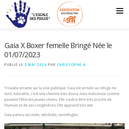
Aller
au
Menu
contenu
ACCUEIL
INFOS – TARIFS
Gaia X Boxer femelle Bringé Née le
01/07/2023
ANIMAUX À L’ADOPTION
LES ADOPTÉS
PUBLIÉ LE
3 MAI 2024
PAR
CHRISTOPHE A
Search Button
Search for:
NOUS SOUTENIR
ESPACE BÉNÉVOLES
Trouvée errante sur la voie publique, Gaia est arrivée au refuge mi-
Avril; Adorable, c’est une chienne très douce mais malicieuse comme
peuvent l’être les jeunes chiens. Elle s’avère être très proche de
l’humain et de ses congénères; Elle apprend très vite.
Gaia partira vaccinée, stérilisée, vermifugée.