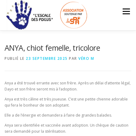
Aller
au
Menu
contenu
ACCUEIL
INFOS – TARIFS
ANYA, chiot femelle, tricolore
PUBLIÉ LE
23 SEPTEMBRE 2025
PAR
VÉRO M
ANIMAUX À L’ADOPTION
LES ADOPTÉS
Search Button
Search for:
Anya a été trouvé errante avec son frère. Après un délai d’attente légal,
NOUS SOUTENIR
ESPACE BÉNÉVOLES
Dayo et son frère seront mis à l’adoption.
Anya est très câline et très joueuse. C’est une petite chienne adorable
qui fera le bonheur de son adoptant.
Elle a de l’énergie et demandera à faire de grandes balades.
Anya sera identifiée et vaccinée avant adoption. Un chèque de caution
sera demandé pour la stérilisation.