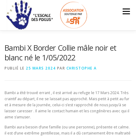
Aller
au
Menu
contenu
ACCUEIL
INFOS – TARIFS
Bambi X Border Collie mâle noir et
blanc né le 1/05/2022
ANIMAUX À L’ADOPTION
LES ADOPTÉS
PUBLIÉ LE
25 MARS 2024
PAR
CHRISTOPHE A
Search Button
Search for:
NOUS SOUTENIR
ESPACE BÉNÉVOLES
Bambi a été trouvé errant , il est arrivé au refuge le 17 Mars 2024. Très
craintif au départ, il ne se laissait pas approché. Mais petit à petit au fur
et à mesure de la journée, celui-ci s’est rapproché de nous jusqu’à se
laisser caresser . Il aime le contact humain et les congénères avec qui il
aime s’amuser.
Bambi aura besoin d’une famille (ou une personne), présente et calme.
il est d’une extrême gentillesse, mais il a dû certainement être maltraité